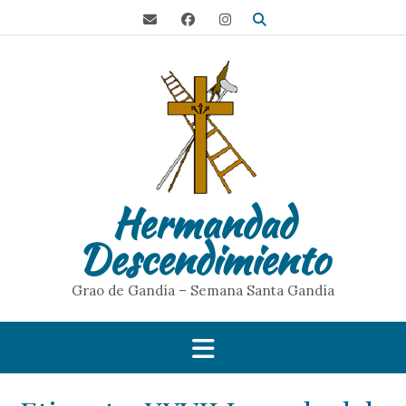
S
a
l
t
a
r
a
l
c
o
Hermandad
n
t
Descendimiento
e
n
i
Grao de Gandía – Semana Santa Gandía
d
o