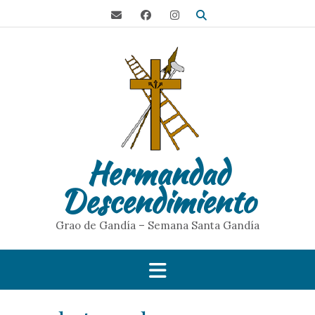
S
a
l
t
a
r
a
l
c
o
Hermandad
n
t
Descendimiento
e
n
i
Grao de Gandía – Semana Santa Gandía
d
o