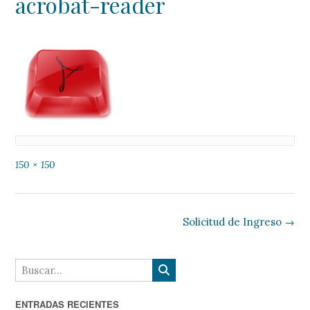
acrobat-reader
Tamaño
150 × 150
completo
Navegación
Solicitud de Ingreso
→
de
la
entrada
ENTRADAS RECIENTES