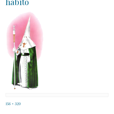
habito
Tamaño
156 × 320
completo