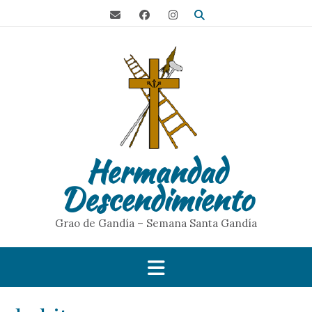
S
a
l
t
a
r
a
l
c
o
Hermandad
n
t
Descendimiento
e
n
i
Grao de Gandía – Semana Santa Gandía
d
o