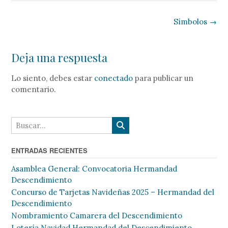
Navegación
Símbolos
→
de
la
Deja una respuesta
entrada
Lo siento, debes estar
conectado
para publicar un
comentario.
ENTRADAS RECIENTES
Asamblea General: Convocatoria Hermandad
Descendimiento
Concurso de Tarjetas Navideñas 2025 – Hermandad del
Descendimiento
Nombramiento Camarera del Descendimiento
Lotería Navidad Hermandad del Descendimiento