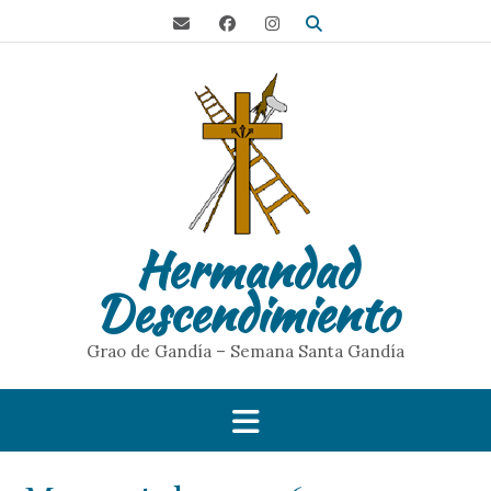
S
a
l
t
a
r
a
l
c
o
Hermandad
n
t
Descendimiento
e
n
i
Grao de Gandía – Semana Santa Gandía
d
o